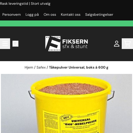
Rask leveringstid | Stort utvalg
Hopp til innhold
Personvern
Logg på
Om oss
Kontakt oss
Salgsbetingelser
Hjem
/
Safex
/
Tåkepulver Universal, boks á 600 g