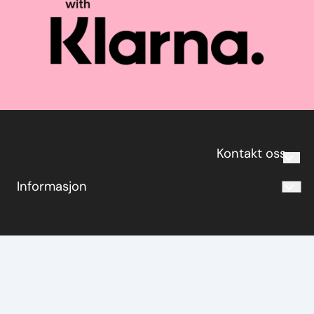
Kontakt oss
Informasjon
post@fiksern.no
Personvern
tlf. 67 10 88 33
Om oss
www.fiksern.no
Salgsbetingelser