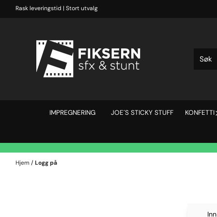
Hopp til innhold
Rask leveringstid | Stort utvalg
IMPREGNERING
JOE´S STICKY STUFF
KONFETTI
Hjem
/
Logg på
Inn