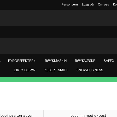
Personvern
Logg på
Om oss
Ko
PYROEFFEKTER
RØYKMASKIN
RØYKVÆSKE
SAFEX
DIRTY DOWN
ROBERT SMITH
SNOWBUSINESS
loggingsalternativer
Logg inn med e-post