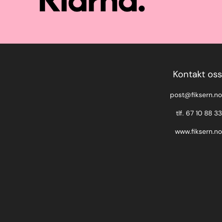
Kontakt oss
post@fiksern.no
tlf. 67 10 88 33
www.fiksern.no