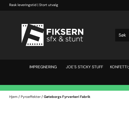
Hopp til innhold
Rask leveringstid | Stort utvalg
IMPREGNERING
JOE´S STICKY STUFF
KONFETTI
Hjem
/
Pyroeffekter
/
Gøteborgs Fyrverkeri Fabrik