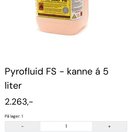
Pyrofluid FS - kanne á 5
liter
2.263,-
På lager
: 1
-
+