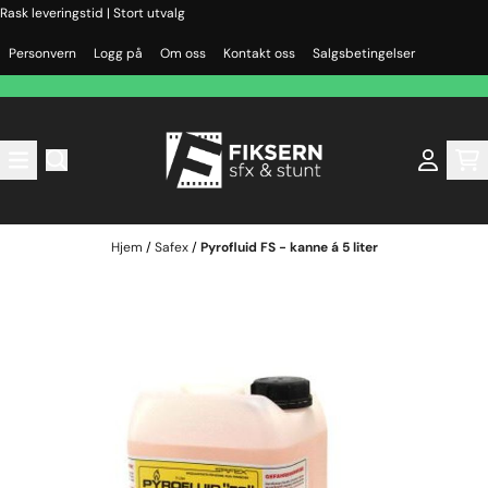
Rask leveringstid | Stort utvalg
Hopp til innhold
Personvern
Logg på
Om oss
Kontakt oss
Salgsbetingelser
Hjem
/
Safex
/
Pyrofluid FS - kanne á 5 liter