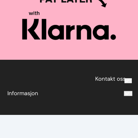
Kontakt oss
Informasjon
post@fiksern.no
Personvern
tlf. 67 10 88 33
Om oss
www.fiksern.no
Salgsbetingelser