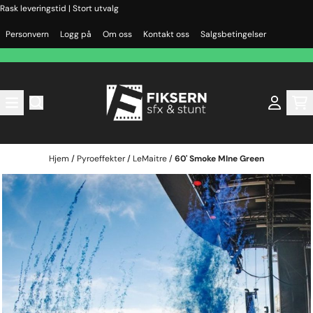
Rask leveringstid | Stort utvalg
Hopp til innhold
Personvern
Logg på
Om oss
Kontakt oss
Salgsbetingelser
Hjem
/
Pyroeffekter
/
LeMaitre
/
60' Smoke MIne Green